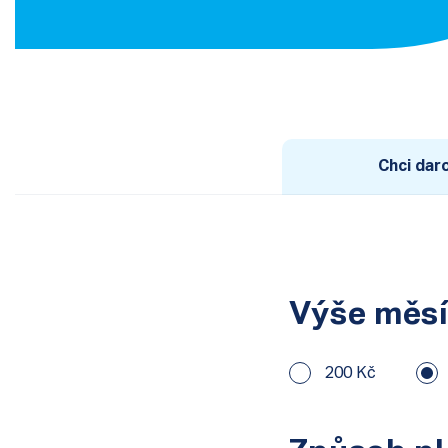
Chci dar
Výše měsí
200 Kč