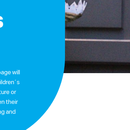
s
age will
ildren´s
ture or
en their
ing and