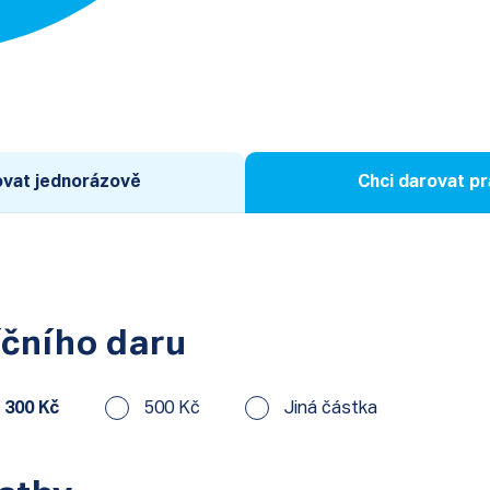
ovat jednorázově
Chci darovat pr
čního daru
300 Kč
500 Kč
Jiná částka