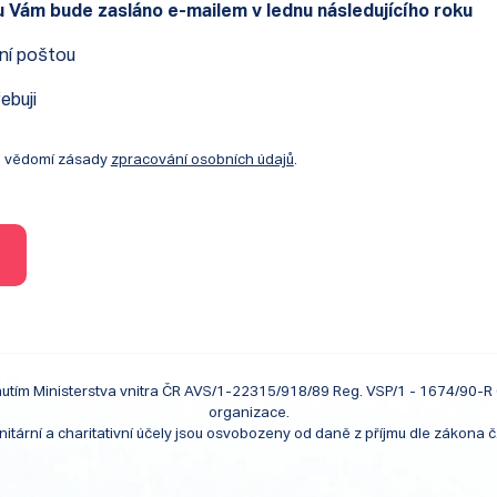
u Vám bude zasláno e-mailem v lednu následujícího roku
ení poštou
ebuji
a vědomí zásady
zpracování osobních údajů
.
nutím Ministerstva vnitra ČR AVS/1-22315/918/89 Reg. VSP/1 - 1674/90-R OÚ
organizace.
itární a charitativní účely jsou osvobozeny od daně z příjmu dle zákona č