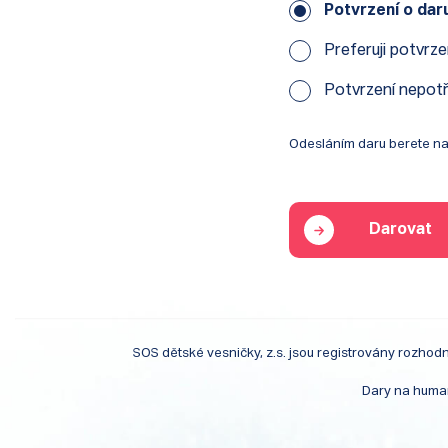
Potvrzení o dar
Preferuji potvrz
Potvrzení nepotř
Odesláním daru berete n
SOS dětské vesničky, z.s. jsou registrovány rozhod
Dary na human